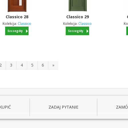
Classico
28
Classico
29
Kolekcja:
Classico
Kolekcja:
Classico
Ko
Szczegóły
Szczegóły
2
3
4
5
6
»
KUPIĆ
ZADAJ PYTANIE
ZAM