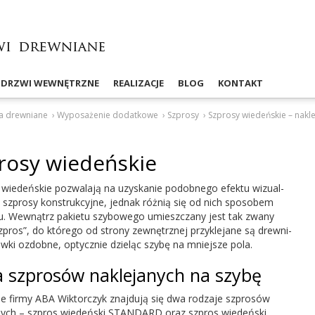
DRZWI WEWNĘTRZNE
REALIZACJE
BLOG
KONTAKT
a drewniane
›
Wyposażenie dodatkowe
›
Szprosy
›
Szprosy wiedeńskie – nakl
rosy wiedeńskie
 wiedeńskie pozwalają na uzyskanie podob­nego efektu wiz­ual­
szprosy kon­struk­cyjne, jed­nak różnią się od nich sposobem
u. Wewnątrz paki­etu szy­bowego umieszczany jest tak zwany
zpros”, do którego od strony zewnętrznej przyk­le­jane są drew­ni­
tewki ozdobne, opty­cznie dzieląc szybę na mniejsze pola.
 szprosów nakle­janych na szybę
ie firmy
ABA
Wik­tor­czyk zna­j­dują się dwa rodzaje szprosów
nych – szpros wiedeński
STAN­DARD
oraz szpros wiedeński