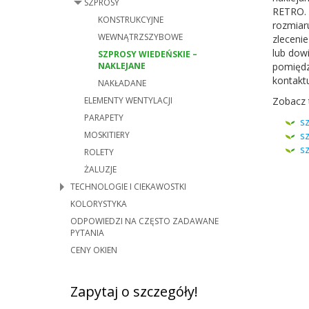
SZPROSY
RETRO
.
KONSTRUKCYJNE
rozmi­a
WEWNĄTRZSZYBOWE
zlece­nie
lub dowi
SZPROSY WIEDEŃSKIE –
NAKLEJANE
pomiędz
kontaktu
NAKŁADANE
ELEMENTY WENTYLACJI
Zobacz 
PARAPETY
sz
MOSKITIERY
s
s
ROLETY
ŻALUZJE
TECHNOLOGIE I CIEKAWOSTKI
KOLORYSTYKA
ODPOWIEDZI NA CZĘSTO ZADAWANE
PYTANIA
CENY OKIEN
Zapytaj o szczegóły!