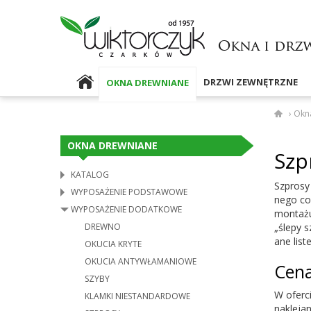
DRZWI ZEWNĘTRZNE
OKNA DREWNIANE
›
Okn
OKNA DREWNIANE
Szp
KATALOG
Szprosy
WYPOSAŻENIE PODSTAWOWE
nego co 
WYPOSAŻENIE DODATKOWE
mon­taż
DREWNO
„ślepy s
ane lis­
OKUCIA KRYTE
OKUCIA ANTYWŁAMANIOWE
Cena
SZYBY
W ofer­c
KLAMKI NIESTANDARDOWE
nakle­ja