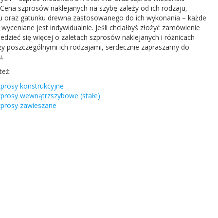
 Cena szprosów nakle­janych na szybę zależy od ich rodzaju,
ru oraz gatunku drewna zas­tosowanego do ich wyko­na­nia – każde
 wyce­ni­ane jest indy­wid­u­al­nie. Jeśli chci­ałbyś złożyć zamówie­nie
edzieć się więcej o zale­tach szprosów nakle­janych i różni­cach
y poszczegól­nymi ich rodza­jami, serdecznie zapraszamy do
.
też:
prosy kon­struk­cyjne
zprosy wewnątrzszy­bowe (stałe)
zprosy zaw­ieszane