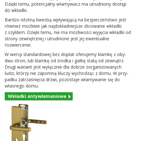
Dzięki temu, potenc­jalny włamywacz ma utrud­niony dostęp
do wkładki.
Bardzo istotną kwestią wpły­wa­jącą na bez­pieczeństwo jest
również możli­wie jak naj­dokład­niejsze zli­cow­anie wkładki
z szyl­dem. Dzięki temu, nie ma możli­wości wyję­cia wkładki od
strony zewnętrznej i utrud­nione jest jej ewen­tu­alne
rozwiercenie.
W wer­sji stan­dar­d­owej bez dopłat ofer­u­jemy klamkę z oby­
dwu stron, lub klamkę od środka i gałkę stałą od zewnątrz.
Drugi wari­ant jest wyłącznie dla dobrze zor­ga­ni­zowanych
ludzi, którzy nie zapomną kluczy wychodząc z domu. W przy­
padku zatrza­śnię­cia drzwi, pozostaje włamy­wanie się do
włas­nego domu.
Wkładki anty­wła­man­iowe