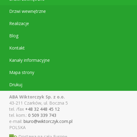
Drzwi wewnętrzne
Realizacje
Blog
Kontakt
Kanały informacyjne
Mapa strony
Drukuj
ABA Wiktorczyk Sp. z o.o.
43-211 Czarków, ul. Boczna 5
tel. /fax
+48 32 448 45 12
tel. kom.:
0 509 339 743
e-mail:
biuro@wiktor
czyk.com.pl
POLSKA
Dostawa na całą Europę