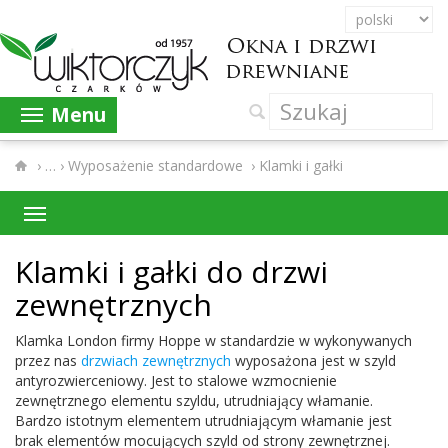
Menu
›
Wyposażenie standardowe
›
Klamki i gałki
Klamki i gałki do drzwi
zewnętrznych
Klamka Lon­don firmy Hoppe w stan­dard­zie w wykony­wanych
przez nas
drzwiach zewnętrznych
wyposażona jest w szyld
anty­rozwierce­niowy. Jest to stalowe wzmoc­nie­nie
zewnętrznego ele­mentu szyldu, utrud­ni­a­jący wła­manie.
Bardzo istot­nym ele­mentem utrud­ni­a­ją­cym wła­manie jest
brak ele­men­tów mocu­ją­cych szyld od strony zewnętrznej.