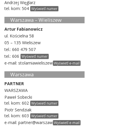
Andrzej Węglarz
tel. kom:
504
Wyświetl numer
Warszawa – Wieliszew
Artur Fabi­anow­icz
ul. Koś­cielna
58
05
–
135
Wieliszew
tel.:
660
479
507
tel.:
606
Wyświetl numer
e-​mail:
sto­lar­ni­aw­ieliszew
Wyświetl e-mail
Warszawa
PART­NER
WARSZAWA
Paweł Sobecki
tel. kom:
602
Wyświetl numer
Piotr Sendziak
tel. kom:
603
Wyświetl numer
e-​mail:
partner@warszaw
Wyświetl e-mail