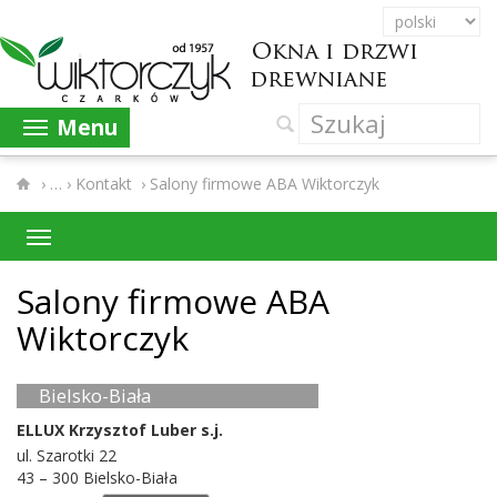
Menu
›
Kontakt
›
Salony firmowe ABA Wiktorczyk
Salony fir­mowe
ABA
Wiktorczyk
Bielsko-​Biała
ELLUX
Krzysztof Luber s.j.
ul. Szarotki
22
43
–
300
Bielsko-​Biała