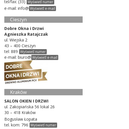
tel/​fax:
(
33
)
Wyświetl numer
e-​mail:
info@
Wyświetl e-mail
Cieszyn
Dobre Okna i Drzwi
Agnieszka Rata­jczak
ul. Wiejska
2
43
–
400
Cieszyn
tel:
889
Wyświetl numer
e-​mail:
biuro@
Wyświetl e-mail
Kraków
SALON
OKIEN
I
DRZWI
ul. Zakopi­ańska
56
lokal
26
30
–
418
Kraków
Bogusław Łopata
tel. kom:
796
Wyświetl numer