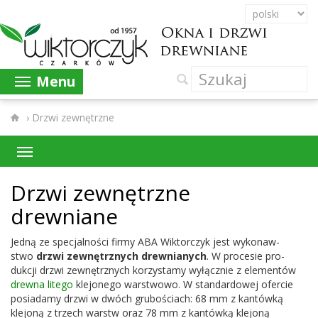
Menu
›
Drzwi zewnętrzne
Drzwi zewnętrzne
drewniane
Jedną ze spec­jal­ności firmy
ABA
Wik­tor­czyk jest wykon­aw­
stwo
drzwi zewnętrznych drew­ni­anych
. W pro­ce­sie pro­
dukcji drzwi zewnętrznych korzys­tamy wyłącznie z ele­men­tów
drewna litego
kle­jonego warst­wowo. W stan­dar­d­owej ofer­cie
posi­adamy drzwi w dwóch gruboś­ci­ach:
68
mm z kan­tówką
kle­joną z trzech warstw oraz
78
mm z kan­tówką kle­joną