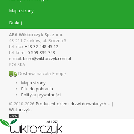
Mapa strony
Drukuj
ABA Wiktorczyk Sp. z o.o.
43-211 Czarków, ul. Boczna 5
tel. /fax
+48 32 448 45 12
tel. kom.:
0 509 339 743
e-mail:
biuro@wiktor
czyk.com.pl
POLSKA
Dostawa na całą Europę
Mapa strony
Pliki do pobrania
Polityka prywatności
© 2010-2026
Pro­du­cent okien i drzwi drewnianych – |
Wiktorczyk -