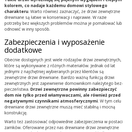
kolorem, co nadaje każdemu domowi sty­lowego
charak­teru
. Warto również zaz­naczyć, że drzwi zewnętrzne
drew­ni­ane są łatwe w kon­serwacji i naprawie. W razie
potrzeby bez więk­szych prob­lemów można je poma­lować lub
odnowić w inny sposób.
Zabez­pieczenia i wyposaże­nie
dodatkowe
Obec­nie dostęp­nych jest wiele rodza­jów drzwi zewnętrznych,
które są wykony­wane z różnych mate­ri­ałów. Jed­nak od lat
jed­nymi z najchęt­niej wybier­anych przez klien­tów są
zewnętrzne drzwi drew­ni­ane. Bardzo ważną funkcją drzwi
zewnętrznych jest zapewnie­nie domown­ikom należytego bez­
pieczeństwa.
Drzwi zewnętrzne powinny zabez­pieczyć
dom nie tylko przed włamywaczami, ale również przed
negaty­wnymi czyn­nikami atmos­fer­ycznymi
. W tym celu
drew­ni­ane drzwi zewnętrzne muszą mieć sta­bilną i mocną
konstrukcję.
Warto też zas­tosować odpowied­nie zabez­pieczenia w postaci
zamków. Ofer­owane przez nas drew­ni­ane drzwi zewnętrzne