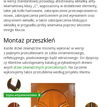
w wer­sji stan­dar­d­owej posi­adają atestowaną wkładkę anty­
wła­man­iową klasy „C”, wyposażoną w dodatkowe ele­menty,
takie jak kołki har­towane, zabez­piecze­nie prze­ci­w­przewierce­
niowe, zabez­pieczenia pierś­cie­niem przed wyr­waniem oraz
ukręce­niem wkładki, a także zabez­pieczenia bloku­jące
wkładkę w przy­padku próby wła­ma­nia poprzez włoże­nie
innego klucza.
Mon­taż przeszkleń
Każde drzwi zewnętrzne możemy wykonać w wer­sji
z pięknymi przeszk­le­ni­ami ze szkła orna­men­towego,
refleksyjnego, piaskowanego bądź witrażowego. Do dys­pozy­
cji Klien­tów udostęp­ni­amy kat­a­log przykład­owych drew­ni­
anych
drzwi zewnętrznych przeszk­lonych
. Na życze­nie
wykonu­jemy także przeszk­le­nia według pro­jektu Klienta.
Szyba antywłamaniowa