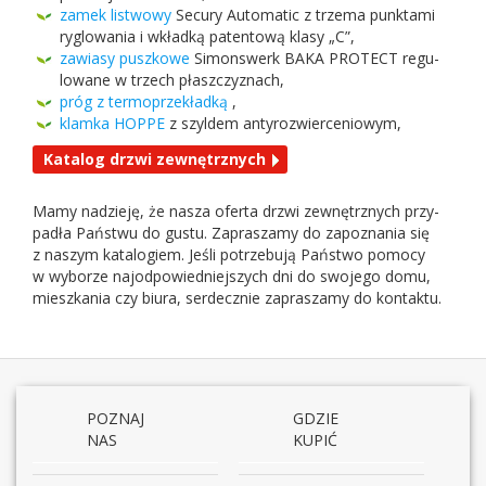
zamek list­wowy
Secury Auto­matic z trzema punk­tami
ryglowa­nia i wkładką paten­tową klasy „C”,
zaw­iasy puszkowe
Simon­swerk
BAKA
PRO­TECT
reg­u­
lowane w trzech płaszczyznach,
próg z ter­mo­przekładką
,
klamka
HOPPE
z szyl­dem antyrozwierceniowym,
Kat­a­log drzwi zewnętrznych
Mamy nadzieję, że nasza oferta drzwi zewnętrznych przy­
padła Państwu do gustu. Zapraszamy do zapoz­na­nia się
z naszym kat­a­lo­giem. Jeśli potrze­bują Państwo pomocy
w wyborze najod­powied­niejszych dni do swo­jego domu,
mieszka­nia czy biura, serdecznie zapraszamy do kontaktu.
POZNAJ
GDZIE
NAS
KUPIĆ