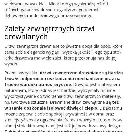
wielowarst­wowo. Nasi Klienci mogą wybierać spośród
różnych gatunków drewna: egzo­ty­cznego mer­anti,
dębowego, mod­rzewiowego oraz sosnowego.
Zalety zewnętrznych drzwi
drewnianych
Drzwi zewnętrzne drew­ni­ane to świetna opcja dla osób, które
cenią sobie ele­gancki wygląd i wysoką jakość. Tego typu sto­
larka drzwiowa ma wiele zalet, które przekonują nas do jej
wyboru.
Przede wszys­tkim
drzwi zewnętrzne drew­ni­ane są bardzo
trwałe i odporne na uszkodzenia mechan­iczne oraz na
trudne warunki atmos­fer­yczne
. Drewno jest mate­ri­ałem
nat­u­ral­nym, który jed­nak jest bardziej wytrzy­mały niż inne
wyko­rzysty­wane do tworzenia drzwi zewnętrznych mate­ri­ały,
np. tworzywa sztuczne. Drew­ni­ane drzwi zewnętrzne
są też
w stanie doskonale izolować dźwięk i ciepło
. Dzięki temu
można zapewnić sobie spokój i pry­wat­ność w domu oraz
zmniejszyć koszty ogrze­wa­nia. Bardzo ważnym atutem drew­
ni­anej sto­larki zewnętrznej jest też jej pon­ad­cza­sowy design.
Takie drzwi wyróż­ni­ają się pięknym wyglą­dem i ciepłym