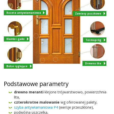
Rozeta antywłamaniowa
Zawiasy puszkowe
Klamki i gałki
Termopróg
Drewno lite
Bolce ryglujące
Pod­sta­wowe parametry
drewno mer­anti
kle­jone trójwarst­wowo, powierzch­nia
lita,
czterokrotne mal­owanie
wg ofer­owanej palety,
szyba anty­wła­man­iowa
P
4
(wer­sje przeszklone),
pod­wójna uszczelka,