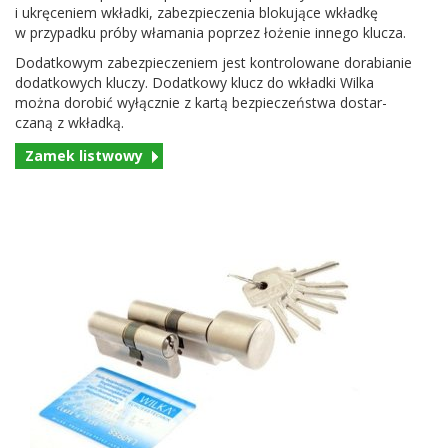
i ukręce­niem wkładki, zabez­pieczenia bloku­jące wkładkę
w przy­padku próby wła­ma­nia poprzez łoże­nie innego klucza.
Dodatkowym zabez­piecze­niem jest kon­trolowane dora­bi­anie
dodatkowych kluczy. Dodatkowy klucz do wkładki Wilka
można doro­bić wyłącznie z kartą bez­pieczeństwa dostar­
czaną z wkładką.
Zamek list­wowy