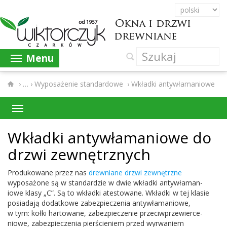
Menu
›
Wyposażenie standardowe
›
Wkładki antywłamaniowe
Wkładki anty­wła­man­iowe do
drzwi zewnętrznych
Pro­dukowane przez nas
drew­ni­ane drzwi zewnętrzne
wyposażone są w stan­dard­zie w dwie wkładki anty­wła­man­
iowe klasy „C”. Są to wkładki atestowane. Wkładki w tej klasie
posi­adają dodatkowe zabez­pieczenia anty­wła­man­iowe,
w tym: kołki har­towane, zabez­piecze­nie prze­ci­w­przewierce­
niowe, zabez­pieczenia pierś­cie­niem przed wyr­waniem