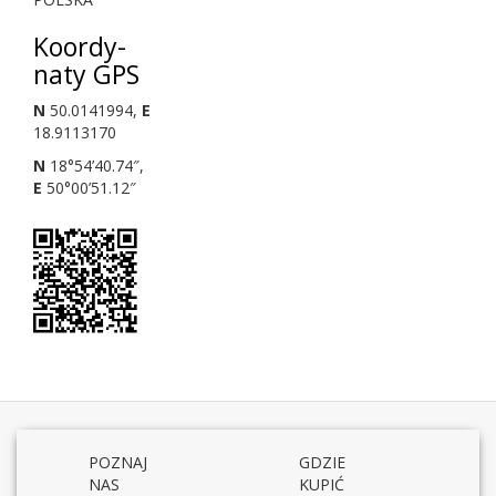
Koor­dy­
naty
GPS
N
50
.
0141994
,
E
18
.
9113170
N
18
°
54
’
40
.
74
″,
E
50
°
00
’
51
.
12
″
POZNAJ
GDZIE
NAS
KUPIĆ