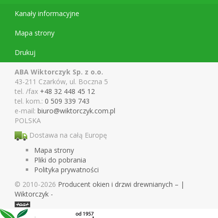
Kanały informacyjne
Mapa strony
Drukuj
ABA Wiktorczyk Sp. z o.o.
43-211 Czarków, ul. Boczna 5
tel. /fax
+48 32 448 45 12
tel. kom.:
0 509 339 743
e-mail:
biuro@wiktor
czyk.com.pl
POLSKA
Dostawa na całą Europę
Mapa strony
Pliki do pobrania
Polityka prywatności
© 2010-2026
Pro­du­cent okien i drzwi drewnianych – |
Wiktorczyk -