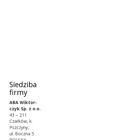
Siedz­iba
firmy
ABA
Wik­tor­
czyk Sp. z o.o.
43
–
211
Czarków, k.
Pszczyny,
ul. Boczna
5
POLSKA