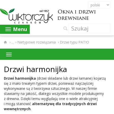
Menu
›
Nietypowe rozwiązania
›
Drzwi typu PATIO
Drzwi har­monijka
Drzwi har­monijka
(drzwi składane lub drzwi łamane) kojarzą
się z mało trwałym typem drzwi, ponieważ najczęś­ciej
wykony­wane są z tworzywa sztucznego. W naszej fir­mie
staw­iamy na jakość, dlat­ego wszys­tkie mod­ele pro­duku­jemy
z drewna. Dzięki temu wyglą­dają one o wiele atrak­cyjniej
i mogą stanowić
alter­natywę dla trady­cyjnych drzwi
wewnętrznych
.