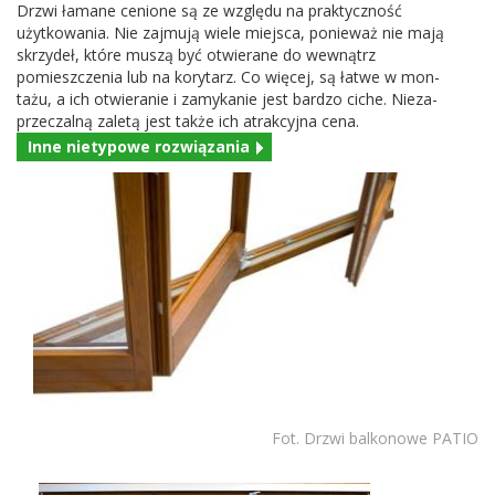
Drzwi łamane cenione są ze względu na prak­ty­czność
użytkowa­nia. Nie zaj­mują wiele miejsca, ponieważ nie mają
skrzy­deł, które muszą być otwier­ane do wewnątrz
pomieszczenia lub na kory­tarz. Co więcej, są łatwe w mon­
tażu, a ich otwieranie i zamykanie jest bardzo ciche. Nieza­
przeczalną zaletą jest także ich atrak­cyjna cena.
Inne niety­powe rozwiązania
Fot. Drzwi balkonowe
PATIO