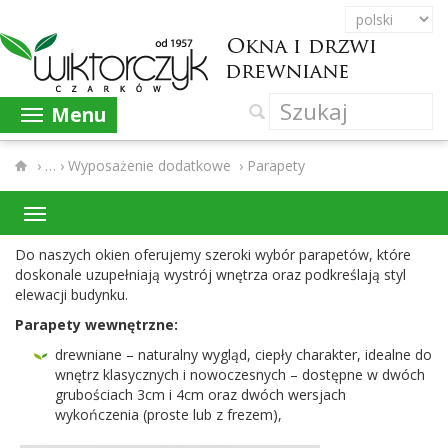
Menu
›
Wyposażenie dodatkowe
›
Parapety
Do naszych okien ofer­u­jemy sze­roki wybór para­petów, które
doskonale uzu­peł­ni­ają wys­trój wnętrza oraz pod­kreślają styl
elewacji budynku.
Para­pety wewnętrzne:
drew­ni­ane – nat­u­ralny wygląd, ciepły charak­ter, ide­alne do
wnętrz klasy­cznych i nowoczes­nych – dostępne w dwóch
gruboś­ci­ach
3
cm i
4
cm oraz dwóch wer­s­jach
wykończenia (proste lub z frezem),