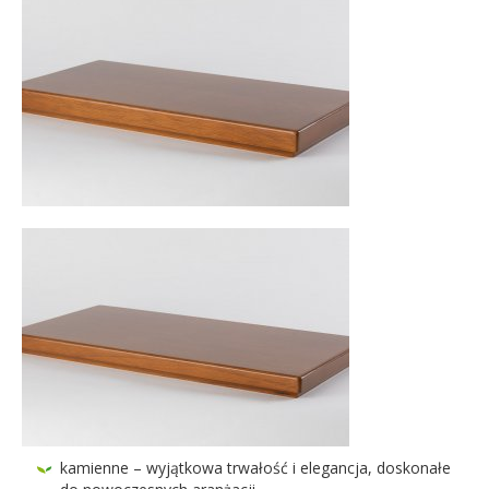
kami­enne – wyjątkowa trwałość i ele­gancja, doskon­ałe