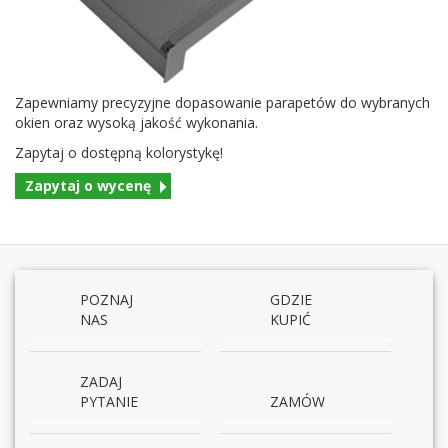
Zapew­ni­amy pre­cyzyjne dopa­sowanie para­petów do wybranych
okien oraz wysoką jakość wykonania.
Zapy­taj o dostępną kolorystykę!
Zapy­taj o wycenę
POZNAJ
GDZIE
NAS
KUPIĆ
ZADAJ
PYTANIE
ZAMÓW