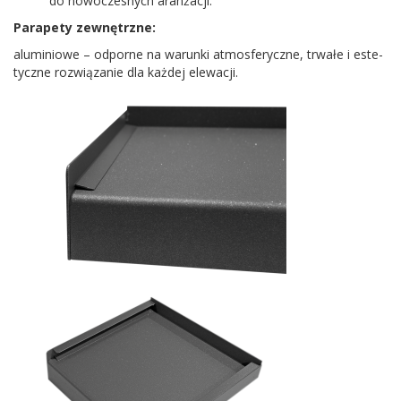
do nowoczes­nych aranżacji.
Para­pety zewnętrzne:
alu­min­iowe – odporne na warunki atmos­fer­yczne, trwałe i este­
ty­czne rozwiązanie dla każdej elewacji.