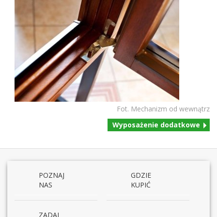
Fot. Mech­a­nizm od wewnątrz
Wyposaże­nie dodatkowe
POZNAJ
GDZIE
NAS
KUPIĆ
ZADAJ