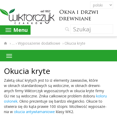
Menu
›
Wyposażenie dodatkowe
›
Okucia kryte
Oku­cia kryte
Zaletą okuć kry­tych jest to iż ele­menty zaw­iasów, które
w oknach stan­dar­d­owych są widoczne, w oknach drew­ni­
anych firmy Wik­tor­czyk wyposażonych w oku­cia kryte firmy
GU
nie są widoczne. Znika całkowicie prob­lem doboru
koloru
osłonek
. Okno prezen­tuje się bardzo ele­gancko. Oku­cie to
otwiera się do kąta prawie
100
stopni. Możli­wość wyposaże­
nia w
oku­cia anty­wła­man­iowe
klasy
WK
2
.